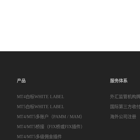
产品
服务体系
MT4白标WHITE LABEL
外汇监管机构
MT5白标WHITE LABEL
国际第三方收
MT4/MT5多账户（PAMM / MAM）
海外公司注册
MT4/MT5桥接（FIX桥或FIX插件）
MT4/MT5多级佣金插件