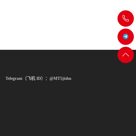
飞
机:@MT5j
客服
返回
一
顶部
Telegram（飞机 ID）：@MT5jishu
客服
二