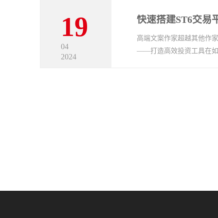
19
快速搭建ST6交
高端文案作家超越其他作家
04
——打造高效投资工具在如
2024