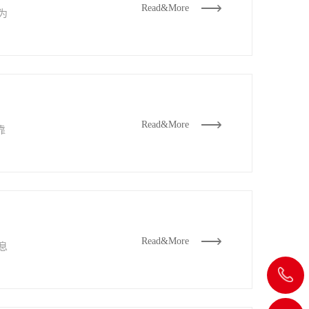
Read&More
为
Read&More
靠
Read&More
息
飞