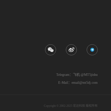
Telegram：飞机:@MT5jishu
E-Mail：
email@mt5dj.com
Copyright © 2002-2025 宏达科技 版权所有