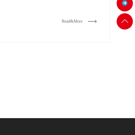
机:@MT5j
客服
返回
Read&More
一
顶部
客服
二
客服
三