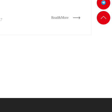
机:@MT5j
客服
返回
Read&More
7
一
顶部
客服
二
客服
三