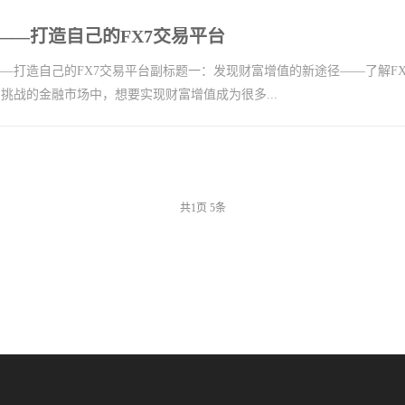
——打造自己的FX7交易平台
—打造自己的FX7交易平台副标题一：发现财富增值的新途径——了解FX
挑战的金融市场中，想要实现财富增值成为很多...
共
1
页
5
条