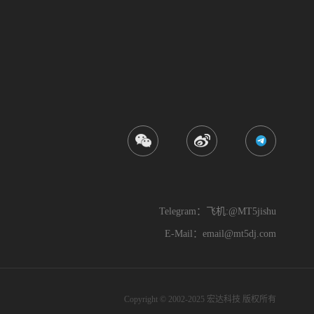
Telegram：飞机:@MT5jishu
E-Mail：
email@mt5dj.com
Copyright © 2002-2025 宏达科技 版权所有