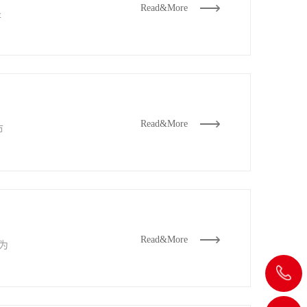
Read&More
是
Read&More
市
Read&More
为
飞