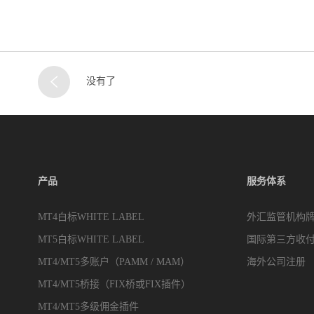
没有了
产品
服务体系
MT4白标WHITE LABEL
外汇监管机构
MT5白标WHITE LABEL
国际第三方收
MT4/MT5多账户（PAMM / MAM）
海外公司注册
MT4/MT5桥接（FIX桥或FIX插件）
MT4/MT5多级佣金插件