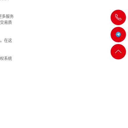
更多服务
飞
交易质
机:@MT5j
。在这
客服
返回
权系统
一
顶部
客服
二