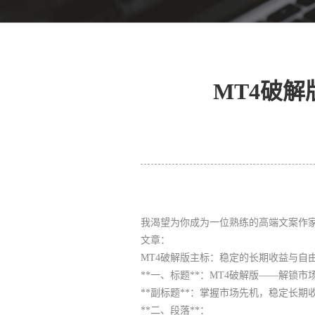
MT4破
我渴望为你成为一位熟练的高端文案作家
文章：
MT4破解版主标：稳定的长期收益与自
**一、标题**：MT4破解版——解锁
**副标题**：掌握市场先机，稳定长期
**二、段落**：