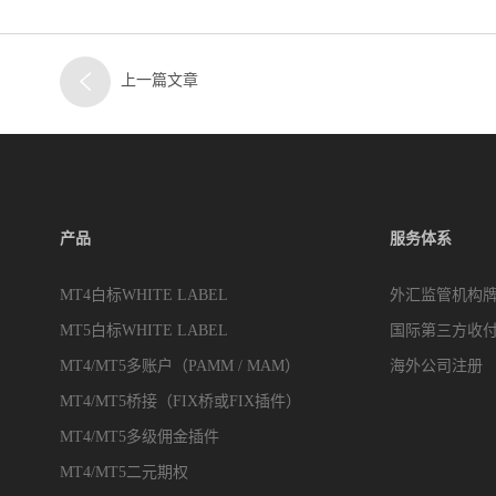
上一篇文章
产品
服务体系
MT4白标WHITE LABEL
外汇监管机构
MT5白标WHITE LABEL
国际第三方收
MT4/MT5多账户（PAMM / MAM）
海外公司注册
MT4/MT5桥接（FIX桥或FIX插件）
MT4/MT5多级佣金插件
MT4/MT5二元期权