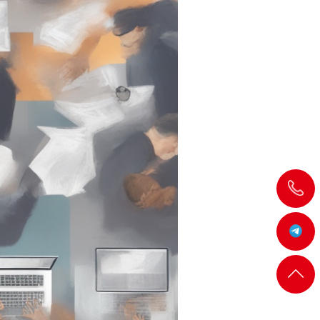
飞
机:@MT5j
客服
返回
一
顶部