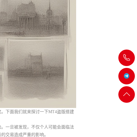
飞
机:@MT5j
客服
返回
一
顶部
。下面我们就来探讨一下MT4盗版搭建
险。一旦被发现，不仅个人可能会面临法
者的交易造成严重的影响。